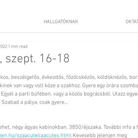
HALLGATÓKNAK
OKTA
2022
1 min read
 szept. 16-18
os, beszélgetős, évkezdős, főzőcskézős, köldöknézős, bor
kinek van vagy volt köze a szakhoz. Gyere egy órára szombat
Egyél a parti büfében, vagy a közös bográcsból. Utazz egyed
 Szabad a pálya, csak gyere...
lehet, négy ágyas kabinokban. 3850/éjszaka. További info a 
en.hu/szaacutellaacutes.html
 Kevesebb jelenjen meg