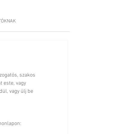
TÓKNAK
zogatós, szakos 
 este, vagy 
ül, vagy ülj be 
honlapon: 