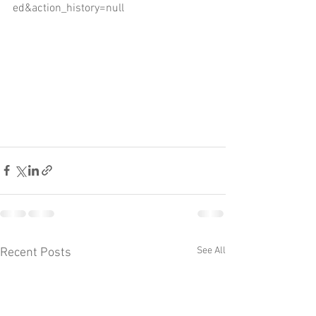
ed&action_history=null
See All
Recent Posts