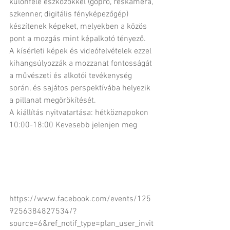
különféle eszközökkel (gopro, réskamera, 
szkenner, digitális fényképezőgép) 
készítenek képeket, melyekben a közös 
pont a mozgás mint képalkotó tényező.
A kísérleti képek és videófelvételek ezzel 
kihangsúlyozzák a mozzanat fontosságát 
a művészeti és alkotói tevékenység 
során, és sajátos perspektívába helyezik 
a pillanat megörökítését.
A kiállítás nyitvatartása: hétköznapokon 
10:00-18:00 Kevesebb jelenjen meg
https://www.facebook.com/events/125
9256384827534/?
source=6&ref_notif_type=plan_user_invit