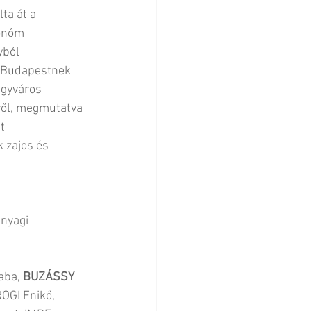
ta át a 
tonóm 
yból 
n Budapestnek 
agyváros 
ről, megmutatva 
t 
 zajos és 
 
nyagi 
ba, 
BUZÁSSY 
GI Enikő, 