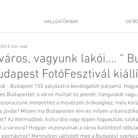
HALLGATÓKNAK
OKTA
2023
2 min read
a város, vagyunk lakói…. “ 
udapest FotóFesztivál kiáll
ál - Budapest 150 pályázatra beválogatott pályamű  Hogyan
es Budapestet: a város múltját és jelenét, hangulatát vagy 
szonyulunk mindehhez a művészeti örökséghez, mely körü
s jövője? Milyen ma Budapesten élni és milyen urbanisztika
ét? Az életmódbeli, kulturális vagy éppen fogyasztási szok
t a városra? Hogyan viszonyulnak a város különböző idősz
ei egymáshoz? Mennyiben változott meg a Budapest szerkeze