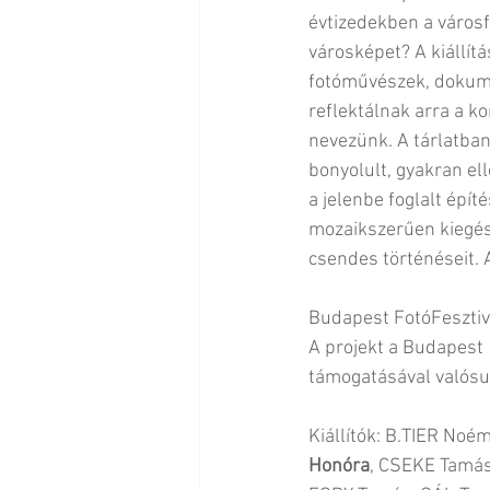
évtizedekben a városf
városképet? A kiállítá
fotóművészek, dokumen
reflektálnak arra a 
nevezünk. A tárlatban 
bonyolult, gyakran el
a jelenbe foglalt épít
mozaikszerűen kiegés
csendes történéseit. A 
Budapest FotóFesztiv
A projekt a Budapest 
támogatásával valósu
Kiállítók: B.TIER Noémi
Honóra
, CSEKE Tamás