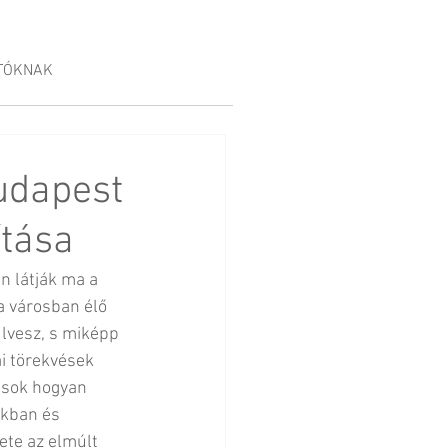
TÓKNAK
Budapest
ítása
 látják ma a 
a városban élő 
lvesz, s miképp 
i törekvések 
ások hogyan 
akban és 
te az elmúlt 