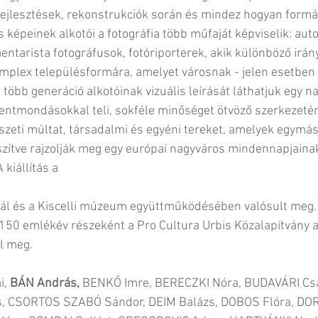
ejlesztések, rekonstrukciók során és mindez hogyan formál
s képeinek alkotói a fotográfia több műfaját képviselik: au
tarista fotográfusok, fotóriporterek, akik különböző irán
komplex településformára, amelyet városnak - jelen esetbe
több generáció alkotóinak vizuális leírását láthatjuk egy n
lentmondásokkal teli, sokféle minőséget ötvöző szerkezeté
észeti múltat, társadalmi és egyéni tereket, amelyek egymás
zítve rajzolják meg egy európai nagyváros mindennapjainak
kiállítás a 
ál és a Kiscelli múzeum együttműködésében valósult meg.
150 emlékév részeként a Pro Cultura Urbis Közalapítvány a
l meg. 
, 
BÁN András,
 BENKŐ Imre, BERECZKI Nóra, BUDAVÁRI Csa
, CSORTOS SZABÓ Sándor, DEIM Balázs, DOBOS Flóra, DORO