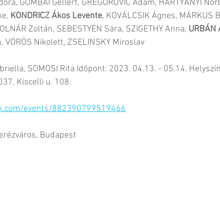
dóra, GOMBAI Gellért, GREGOROVIC Adam, HARTYÁNYI Norb
e, 
KONDRICZ Ákos Levente
, KOVÁLCSIK Ágnes, MÁRKUS B
LNÁR Zoltán, SEBESTYÉN Sára, SZIGETHY Anna, 
URBÁN 
n, VÖRÖS Nikolett, ZSELINSKY Miroslav 
iella, SOMOSI Rita Időpont: 2023. 04.13. - 05.14. Helyszín:
7, Kiscelli u. 108.
ok.com/events/882390799519466
Terézváros, Budapest