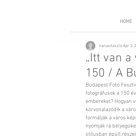
HOME
nanasilaszlo
Apr 3, 
„Itt van 
150 / A B
Budapest Fotó Fesztiv
fotográfusok a 150 év
embereket? Hogyan vi
körvonalazódik a váro
formálják a város kép
nyomják rá bélyegüke
stílusban épült rész