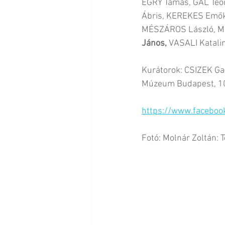
EGRY Tamás, GÁL Teo
Ábris, KEREKES Emők
MÉSZÁROS László, MO
János, 
VASALI Katali
Kurátorok: CSIZEK Gabr
Múzeum Budapest, 103
https://www.facebo
Fotó: Molnár Zoltán: 