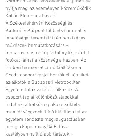
Kommunikáció Tanszékének adjunktusa 
nyitja meg, az eseményen közreműködik 
Kollár-Klemencz László.
A Székesfehérvári Közösségi és 
Kulturális Központ több alkalommal is 
lehetőséget teremtett idén tehetséges 
művészek bemutatkozására – 
hamarosan ismét új tárlat nyílik, ezúttal 
fotókat láthat a közönség a házban. Az 
Emberi természet című kiállításra a 
Seeds csoport tagjai hozzák el képeiket: 
az alkotók a Budapesti Metropolitan 
Egyetem fotó szakán találkoztak. A 
csoport tagjai különböző alapokkal 
indultak, a hétköznapokban sokféle 
munkát végeznek. Első kiállításukat az 
egyetem rendezte meg, augusztusban 
pedig a kápolnásnyéki Halász-
kastélyban nyílt újabb tárlatuk – 