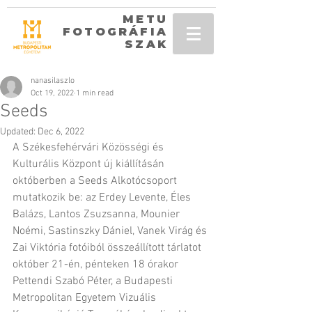
METU
FOTOGRÁFIA
SZAK
nanasilaszlo
Oct 19, 2022
1 min read
Seeds
Updated:
Dec 6, 2022
A Székesfehérvári Közösségi és 
Kulturális Központ új kiállításán 
októberben a Seeds Alkotócsoport 
mutatkozik be: az Erdey Levente, Éles 
Balázs, Lantos Zsuzsanna, Mounier 
Noémi, Sastinszky Dániel, Vanek Virág és 
Zai Viktória fotóiból összeállított tárlatot 
október 21-én, pénteken 18 órakor 
Pettendi Szabó Péter, a Budapesti 
Metropolitan Egyetem Vizuális 