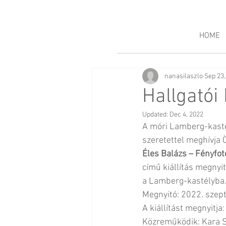
HOME
nanasilaszlo
Sep 23,
Hallgatói 
Updated:
Dec 4, 2022
A móri Lamberg-kasté
szeretettel meghívja Ö
Éles Balázs – Fényfot
című kiállítás megnyi
a Lamberg-kastélyba
Megnyitó: 2022. szep
A kiállítást megnyitj
Közreműködik: Kara S