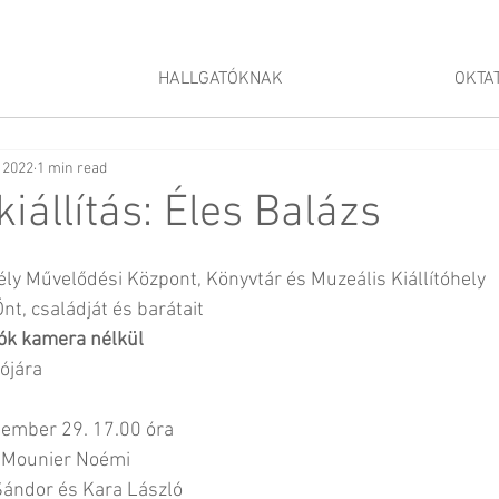
HALLGATÓKNAK
OKTA
 2022
1 min read
kiállítás: Éles Balázs
ly Művelődési Központ, Könyvtár és Muzeális Kiállítóhely
nt, családját és barátait
ók kamera nélkül
tójára
.
tember 29. 17.00 óra
a: Mounier Noémi
ándor és Kara László