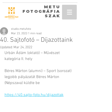
METU
FOTOGRÁFIA
SZAK
studio.metufoto
Mar 23, 2022
1 min read
40. Sajtofotó – Díjazottaink
Updated:
Mar 24, 2022
Urbán Ádám (oktató) – Művészet 
kategória II. hely
Béres Márton (alumni) – Sport (sorozat) 
legjobb pályázatát Béres Márton 
(Népszava) küldte be
https://40.sajto-foto.hu/dijazottak